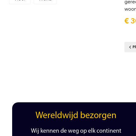
gere
woon
€
3
P
Wereldwijd bezorgen
Wij kennen de weg op elk continent