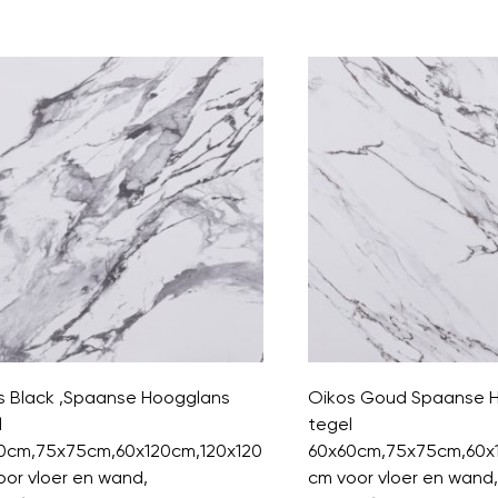
s Black ,Spaanse Hoogglans
Oikos Goud Spaanse 
l
tegel
0cm,75x75cm,60x120cm,120x120
60x60cm,75x75cm,60x
oor vloer en wand,
cm voor vloer en wand,