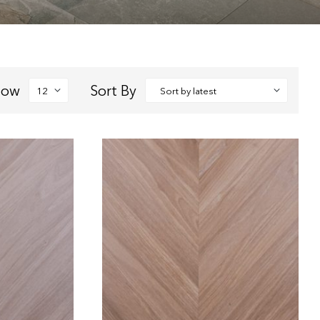
how
Sort By