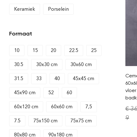
Keramiek
Porselein
Formaat
10
15
20
22.5
25
30.5
30x30 cm
30x60 cm
Ceme
31.5
33
40
45x45 cm
60x6
vloer
45x90 cm
52
60
badk
60x120 cm
60x60 cm
7,5
€
36
9
7.5
75x150 cm
75x75 cm
80x80 cm
90x180 cm