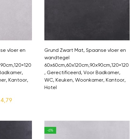
se vloer en
Grund Zwart Mat, Spaanse vloer en
wandtegel
90cm,120×120
60x60cm,60x120cm,90x90cm,120×120
 Badkamer,
, Gerectificeerd, Voor Badkamer,
r, Kantoor,
WC, Keuken, Woonkamer, Kantoor,
Hotel
4,79
-6%