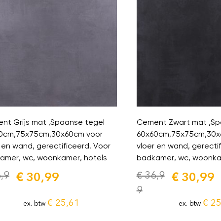
nt Grijs mat ,Spaanse tegel
Cement Zwart mat ,Sp
0cm,75x75cm,30x60cm voor
60x60cm,75x75cm,30x
 en wand, gerectificeerd. Voor
vloer en wand, gerecti
amer, wc, woonkamer, hotels
badkamer, wc, woonka
,9
€
30,99
€
36,9
€
30,99
9
€
25,61
€
25
ex. btw
ex. btw