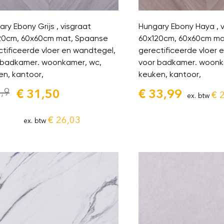
ry Ebony Grijs , visgraat
Hungary Ebony Haya , v
20cm, 60x60cm mat, Spaanse
60x120cm, 60x60cm ma
ctificeerde vloer en wandtegel,
gerectificeerde vloer 
 badkamer. woonkamer, wc,
voor badkamer. woonk
en, kantoor,
keuken, kantoor,
,9
€
31,50
€
33,99
€
2
ex. btw
€
26,03
ex. btw