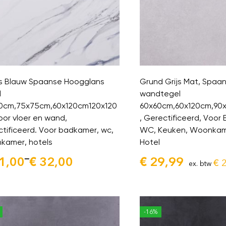
s Blauw Spaanse Hoogglans
Grund Grijs Mat, Spaan
l
wandtegel
0cm,75x75cm,60x120cm120x120
60x60cm,60x120cm,90x
oor vloer en wand,
, Gerectificeerd, Voor
ctificeerd. Voor badkamer, wc,
WC, Keuken, Woonkame
kamer, hotels
Hotel
–
1,00
€
32,00
€
29,99
€
2
ex. btw
-16%