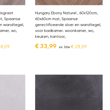
isgraat
Hungary Ebony Naturel , 60x120cm,
t, Spaanse
60x60cm mat, Spaanse
en wandtegel,
gerectificeerde vloer en wandtegel,
amer, wc,
voor badkamer. woonkamer, wc,
keuken, kantoor,
€
33,99
8,09
€
28,09
ex. btw