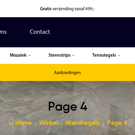
Gratis
verzending vanaf 499,-
Ons
Contact
Mozaïek
Steenstrips
Terrastegels
Aanbiedingen
Page 4
Home
Winkel
Wandtegels
Page 4