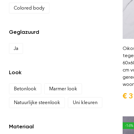
Colored body
Geglazuurd
Ja
Oiko
tege
60x6
cm v
Look
gere
woon
Betonlook
Marmer look
€
3
Natuurlijke steenlook
Uni kleuren
Materiaal
-16%