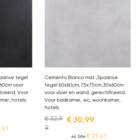
aanse tegel
Cemento Blanco mat ,Spaanse
60cm voor
tegel 60x60cm,75x75cm,30x60cm
ficeerd. Voor
voor vloer en wand, gerectificeerd.
mer, hotels
Voor badkamer, wc, woonkamer,
hotels
€
32,9
€
30,99
9
,61
€
25,61
ex. btw