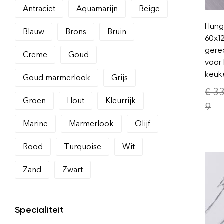
Antraciet
Aquamarijn
Beige
Hunga
Blauw
Brons
Bruin
60x1
gere
Creme
Goud
voor
keuk
Goud marmerlook
Grijs
€
33
Groen
Hout
Kleurrijk
9
Marine
Marmerlook
Olijf
Rood
Turquoise
Wit
Zand
Zwart
Specialiteit