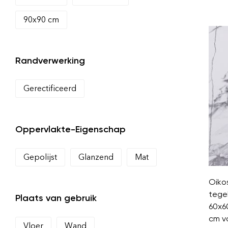
90x90 cm
Randverwerking
Gerectificeerd
Oppervlakte-Eigenschap
Gepolijst
Glanzend
Mat
Oiko
tege
Plaats van gebruik
60x6
cm v
Vloer
Wand