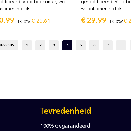
ctificeerd. Voor badkamer, wc,
gerectificeerd. Voor b
kamer, hotels
woonkamer, hotels
0,99
€
29,99
€
25,61
€
2
ex. btw
ex. btw
REVIOUS
1
2
3
4
5
6
7
…
Tevredenheid
100% Gegarandeerd