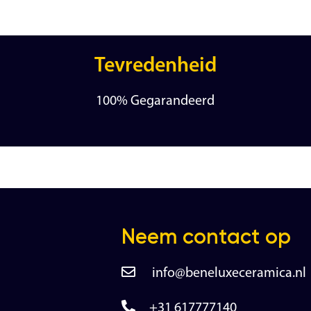
Tevredenheid
100% Gegarandeerd
Neem contact op
info@beneluxeceramica.nl
+31 617777140