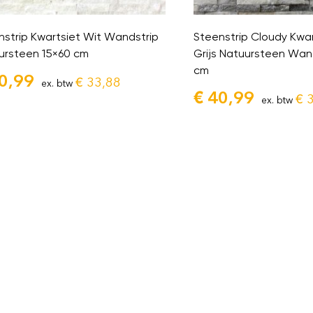
nstrip Kwartsiet Wit Wandstrip
Steenstrip Cloudy Kwar
ursteen 15×60 cm
Grijs Natuursteen Wan
cm
0,99
€
33,88
ex. btw
€
40,99
€
3
ex. btw