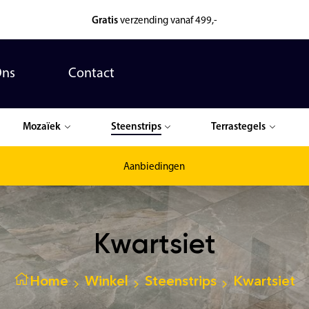
Gratis
verzending vanaf 499,-
Ons
Contact
Mozaïek
Steenstrips
Terrastegels
Aanbiedingen
Kwartsiet
Home
Winkel
Steenstrips
Kwartsiet