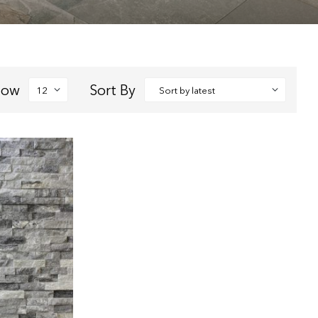
how
Sort By