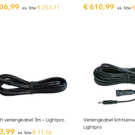
06,99
€
610,99
€
253,71
ex. btw
ex. btw
lt verlengkabel 3m – Lightpro
Verlengkabel lichtsens
Lightpro
3,99
€
11,56
ex. btw