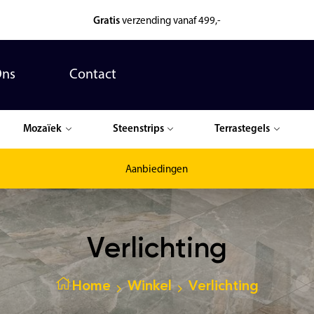
Gratis
verzending vanaf 499,-
Ons
Contact
Mozaïek
Steenstrips
Terrastegels
Aanbiedingen
Verlichting
Home
Winkel
Verlichting