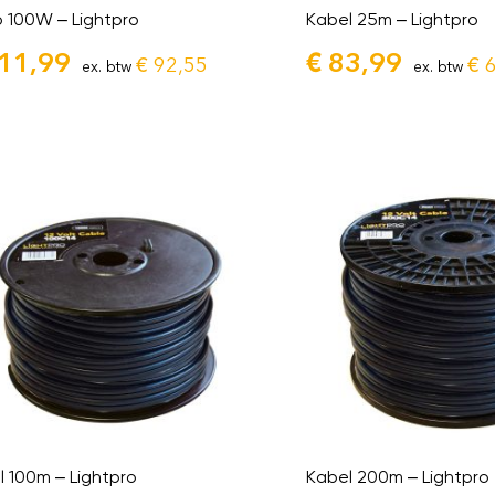
o 100W – Lightpro
Kabel 25m – Lightpro
11,99
€
83,99
€
92,55
€
6
ex. btw
ex. btw
l 100m – Lightpro
Kabel 200m – Lightpro