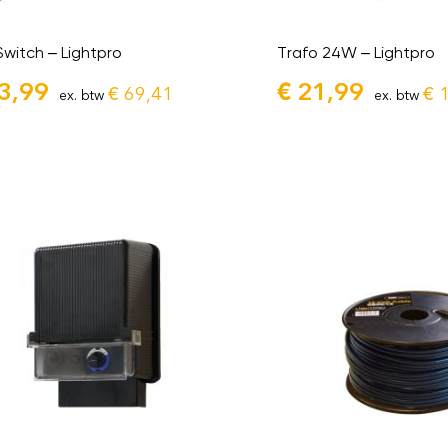
Switch – Lightpro
Trafo 24W – Lightpro
3,99
€
21,99
€
69,41
€
1
ex. btw
ex. btw