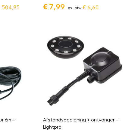
€
7,99
€
504,95
€
6,60
ex. btw
or 6m –
Afstandsbediening + ontvanger –
Lightpro