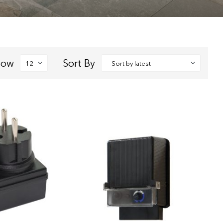
how
Sort By