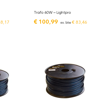
Trafo 60W – Lightpro
€
100,99
8,17
€
83,46
ex. btw