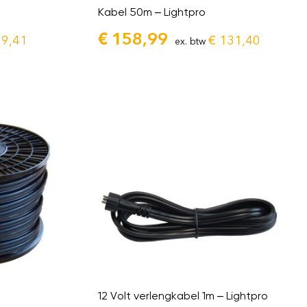
Kabel 50m – Lightpro
€
158,99
9,41
€
131,40
ex. btw
12 Volt verlengkabel 1m – Lightpro