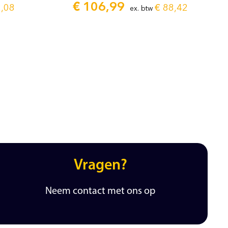
€
106,99
,08
€
88,42
ex. btw
Vragen?
Neem contact met ons op