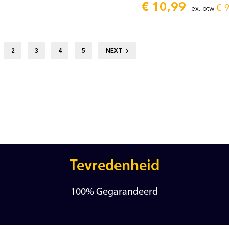
€
10,99
€
9
ex. btw
2
3
4
5
NEXT
Tevredenheid
100% Gegarandeerd