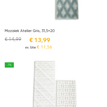
Mozaïek Atelier Gris, 31,5×20
€
14,99
€
13,99
€
11,56
ex. btw
-7%