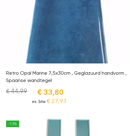
Retro Opal Marine 7,5x30cm , Geglazuurd handvorm ,
Spaanse wandtegel
€
44,99
€
33,80
€
27,93
ex. btw
-13%