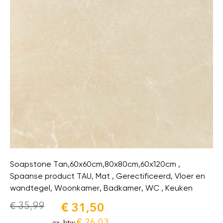
Soapstone Tan,60x60cm,80x80cm,60x120cm ,
Spaanse product TAU, Mat , Gerectificeerd, Vloer en
wandtegel, Woonkamer, Badkamer, WC , Keuken
€
35,99
€
31,50
€
26,03
ex. btw