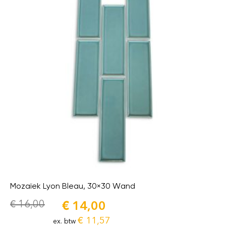
Mozaïek Lyon Bleau, 30×30 Wand
€
16,00
€
14,00
€
11,57
ex. btw