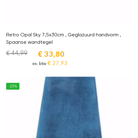
Retro Opal Sky 7,5x30cm , Geglazuurd handvorm ,
Spaanse wandtegel
€
44,99
€
33,80
€
27,93
ex. btw
-25%