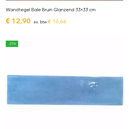
Wandtegel Bale Bruin Glanzend 33×33 cm
€
12,90
€
10,66
ex. btw
-25%