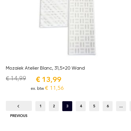
Mozaïek Atelier Blanc, 31,5×20 Wand
€
14,99
€
13,99
€
11,56
ex. btw
1
2
3
4
5
6
…
PREVIOUS