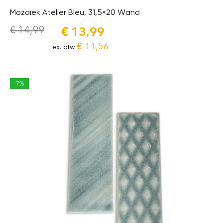
Mozaïek Atelier Bleu, 31,5×20 Wand
€
14,99
€
13,99
€
11,56
ex. btw
-7%