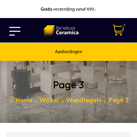
Gratis
verzending vanaf 499,-
0
Aanbiedingen
Page 3
Home
Winkel
Wandtegels
Page 3