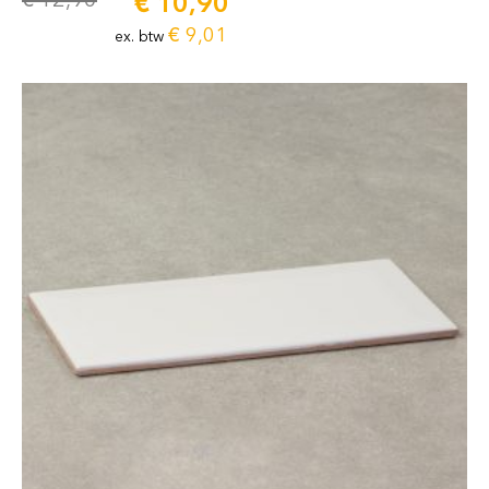
€
10,90
€
9,01
ex. btw