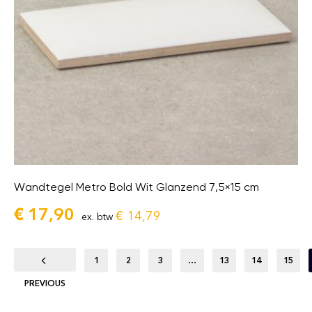
Wandtegel Metro Bold Wit Glanzend 7,5×15 cm
€
17,90
€
14,79
ex. btw
1
2
3
…
13
14
15
PREVIOUS