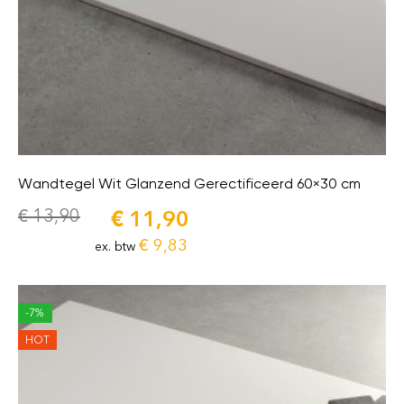
Wandtegel Wit Glanzend Gerectificeerd 60×30 cm
€
13,90
€
11,90
€
9,83
ex. btw
-7%
HOT