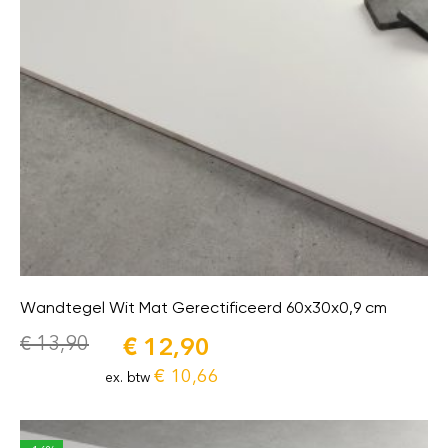
Wandtegel Wit Mat Gerectificeerd 60x30x0,9 cm
€
13,90
€
12,90
€
10,66
ex. btw