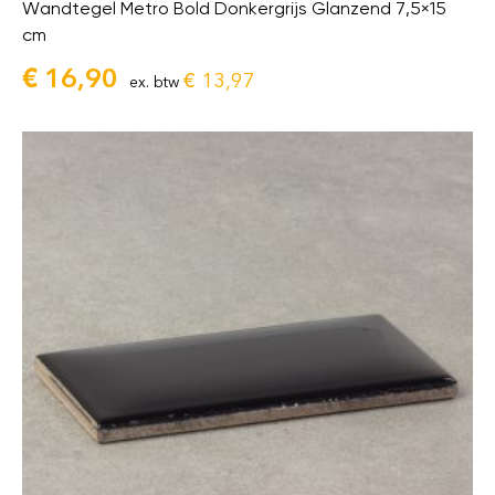
Wandtegel Metro Bold Donkergrijs Glanzend 7,5×15
cm
€
16,90
€
13,97
ex. btw