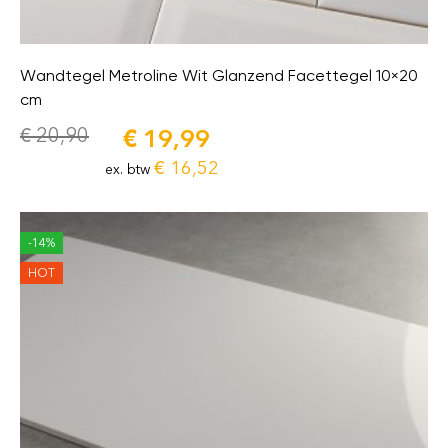
Wandtegel Metroline Wit Glanzend Facettegel 10×20
cm
€
20,90
€
19,99
€
16,52
ex. btw
-14%
HOT