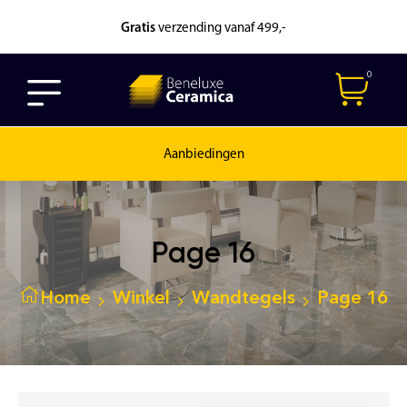
Gratis
verzending vanaf 499,-
0
Aanbiedingen
Page 16
Home
Winkel
Wandtegels
Page 16