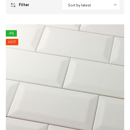
Filter
-4%
HOT