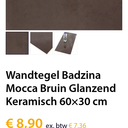
Wandtegel Badzina
Mocca Bruin Glanzend
Keramisch 60×30 cm
€
8,90
ex. btw
€
7,36