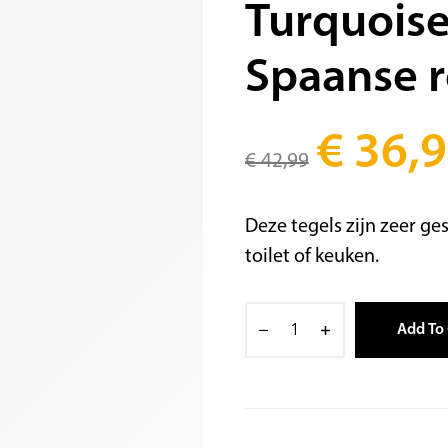
Turquois
Spaanse r
€
36,9
€
42,99
Deze tegels zijn zeer ge
toilet of keuken.
Add To 