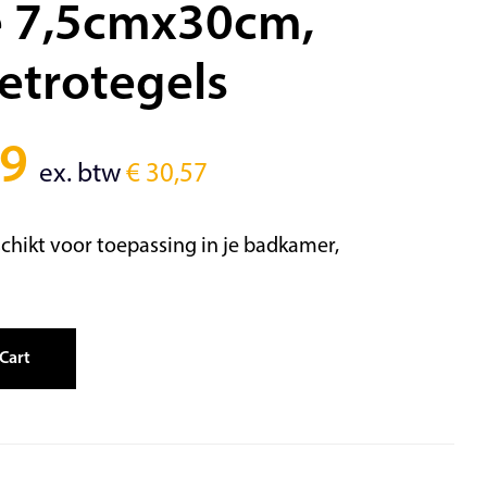
e 7,5cmx30cm,
etrotegels
9
ex. btw
€
30,57
schikt voor toepassing in je badkamer,
Cart