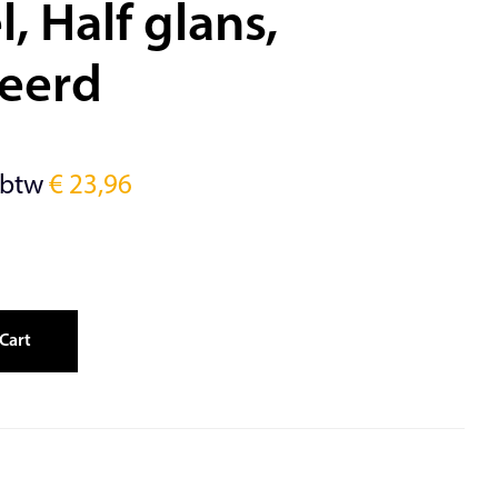
, Half glans,
ceerd
 btw
€
23,96
Cart