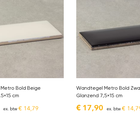
Metro Bold Beige
Wandtegel Metro Bold Zwa
,5×15 cm
Glanzend 7,5×15 cm
€
17,90
€
14,79
€
14,7
ex. btw
ex. btw