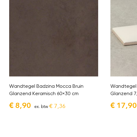
Wandtegel Badzina Mocca Bruin
Wandtegel 
Glanzend Keramisch 60×30 cm
Glanzend 7
€
8,90
€
17,90
€
7,36
ex. btw