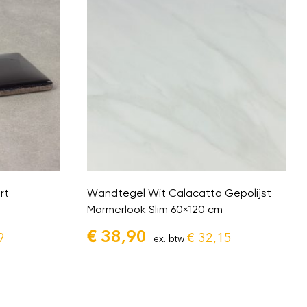
rt
Wandtegel Wit Calacatta Gepolijst
Marmerlook Slim 60×120 cm
€
38,90
9
€
32,15
ex. btw