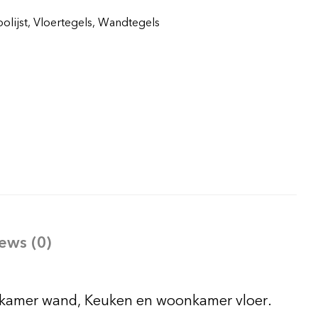
olijst
,
Vloertegels
,
Wandtegels
ews (0)
badkamer wand, Keuken en woonkamer vloer.