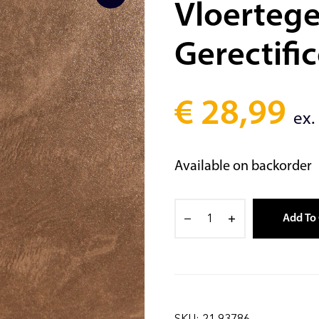
Vloertegel
Gerectifi
€
28,99
ex.
Available on backorder
Add To 
SKU:
21,93786