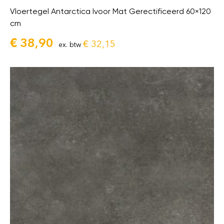
Vloertegel Antarctica Ivoor Mat Gerectificeerd 60×120
cm
€
38,90
€
32,15
ex. btw