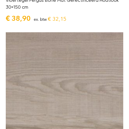
Vloertegel Fergus Bone Mat Gerectificeerd Houtlook
30×150 cm
€
38,90
€
32,15
ex. btw