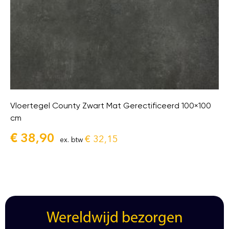
Vloertegel County Zwart Mat Gerectificeerd 100×100
cm
€
38,90
€
32,15
ex. btw
Wereldwijd bezorgen