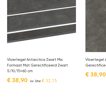
Vloertegel Antarctica Zwart Mix
Vloertegel 
Formaat Mat Gerectificeerd Zwart
Gerectific
5/10/15×60 cm
€
38,90
€
38,90
€
32,15
ex. btw