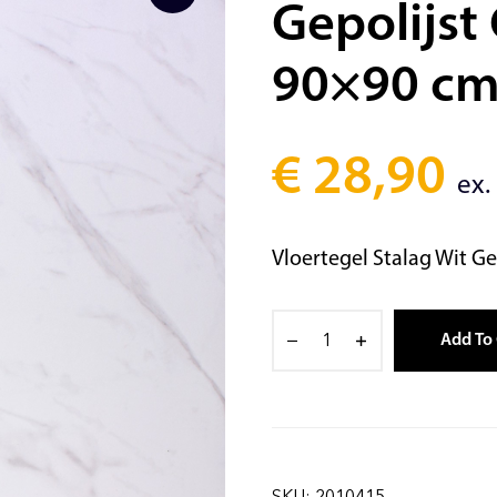
Gepolijst
90×90 c
€
28,90
ex.
Vloertegel Stalag Wit Ge
Add To 
SKU:
2010415