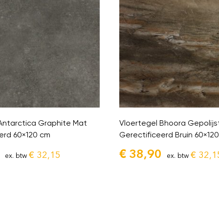
Antarctica Graphite Mat
Vloertegel Bhoora Gepolijs
eerd 60×120 cm
Gerectificeerd Bruin 60×12
€
38,90
€
32,15
€
32,1
ex. btw
ex. btw