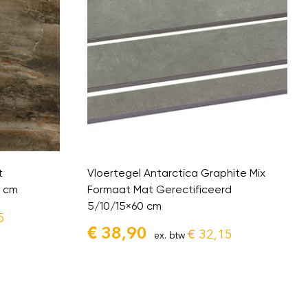
t
Vloertegel Antarctica Graphite Mix
0 cm
Formaat Mat Gerectificeerd
5/10/15×60 cm
5
€
38,90
€
32,15
ex. btw