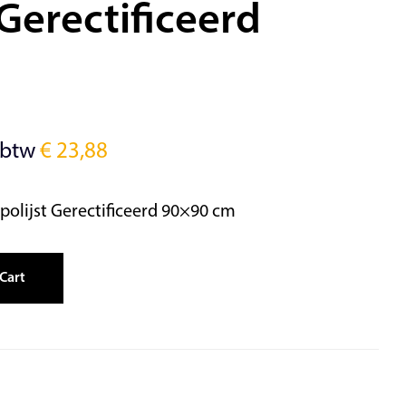
 Gerectificeerd
m
 btw
€
23,88
polijst Gerectificeerd 90×90 cm
Cart