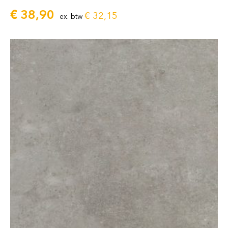
€
38,90
€
32,15
ex. btw