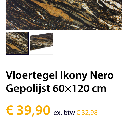
Vloertegel Ikony Nero
Gepolijst 60×120 cm
€
39,90
ex. btw
€
32,98