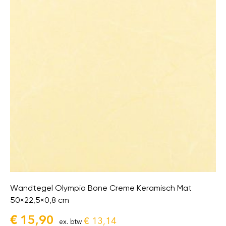
Wandtegel Olympia Bone Creme Keramisch Mat
50×22,5×0,8 cm
€
15,90
€
13,14
ex. btw