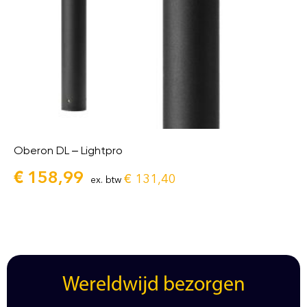
Oberon DL – Lightpro
€
158,99
€
131,40
ex. btw
Wereldwijd bezorgen