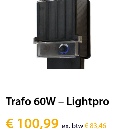
Trafo 60W – Lightpro
€
100,99
ex. btw
€
83,46