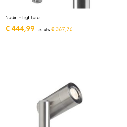
Nodin – Lightpro
€
444,99
€
367,76
ex. btw