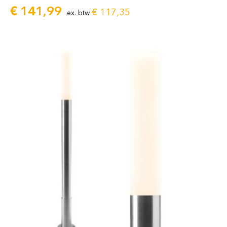
€
141,99
€
117,35
ex. btw