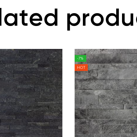
lated produ
-7%
HOT