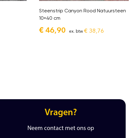
Steenstrip Canyon Rood Natuursteen
10×40 cm
€
46,90
€
38,76
ex. btw
Vragen?
Neem contact met ons op