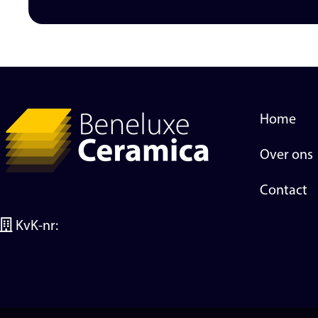
Home
Over ons
Contact
KvK-nr: