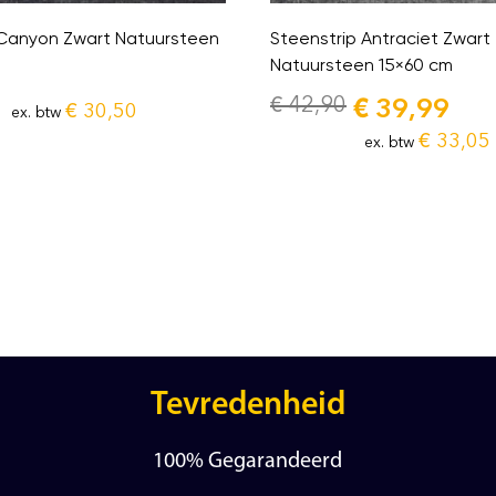
 Canyon Zwart Natuursteen
Steenstrip Antraciet Zwart
Natuursteen 15×60 cm
€
42,90
€
39,99
€
30,50
ex. btw
€
33,05
ex. btw
Tevredenheid
100% Gegarandeerd