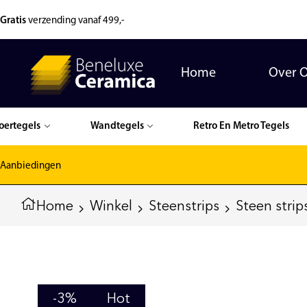
Gratis
verzending vanaf 499,-
Home
Over 
oertegels
Wandtegels
Retro En Metro Tegels
Aanbiedingen
Home
Winkel
Steenstrips
Steen strip
-3%
Hot