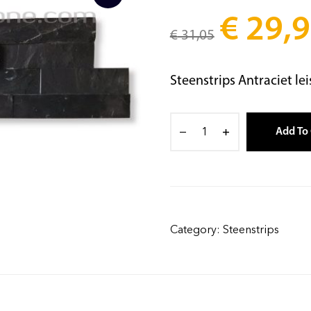
€
29,9
€
31,05
Steenstrips Antraciet lei
Add To 
Category:
Steenstrips