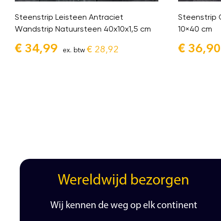
Steenstrip Leisteen Antraciet
Steenstrip
Wandstrip Natuursteen 40x10x1,5 cm
10×40 cm
€
34,99
€
36,90
€
28,92
ex. btw
Wereldwijd bezorgen
Wij kennen de weg op elk continent