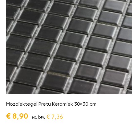
Mozaïektegel Pretu Keramiek 30×30 cm
€
8,90
€
7,36
ex. btw