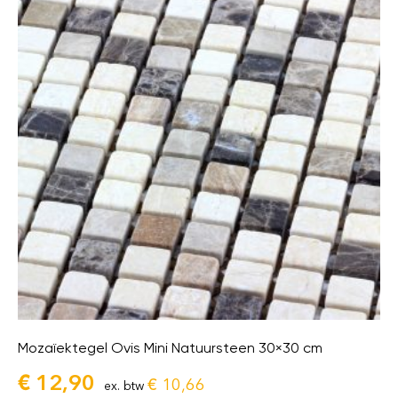
Mozaïektegel Ovis Mini Natuursteen 30×30 cm
€
12,90
€
10,66
ex. btw