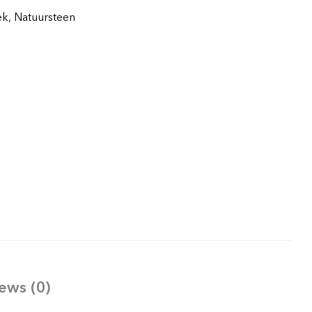
ek
,
Natuursteen
ews (0)