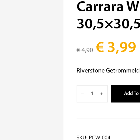
Carrara W
30,5×30,
€
3,99
€
4,90
Riverstone Getrommeld 
Add To 
SKU:
PCW-004