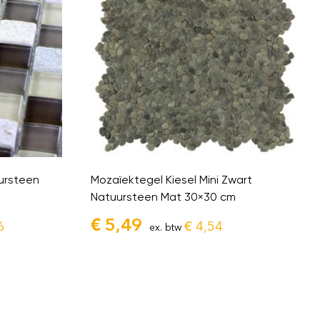
ursteen
Mozaïektegel Kiesel Mini Zwart
Natuursteen Mat 30×30 cm
€
5,49
6
€
4,54
ex. btw