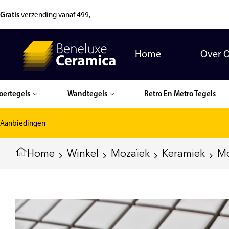
Gratis
verzending vanaf 499,-
Home
Over 
oertegels
Wandtegels
Retro En Metro Tegels
Aanbiedingen
Home
Winkel
Mozaïek
Keramiek
Mo