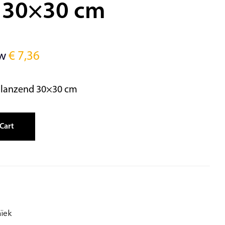
 30×30 cm
tw
€
7,36
Glanzend 30×30 cm
Cart
ïek