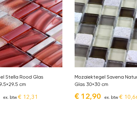
l Stella Rood Glas
Mozaïektegel Savena Natu
9.5×29.5 cm
Glas 30×30 cm
€
12,90
€
12,31
€
10,6
ex. btw
ex. btw