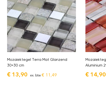
Mozaïektegel Terra Mat Glanzend
Mozaïektege
30×30 cm
Aluminium 2
€
13,90
€
14,90
€
11,49
ex. btw