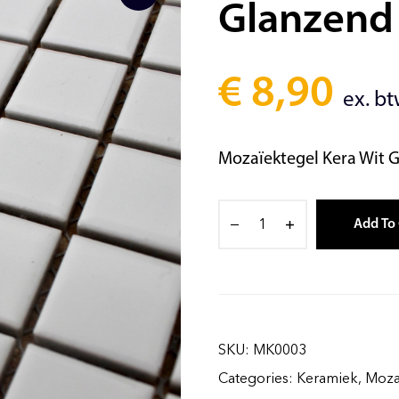
Glanzend
€
8,90
ex. b
Mozaïektegel Kera Wit 
Add To 
SKU:
MK0003
Categories:
Keramiek
,
Moza