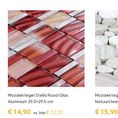
Mozaïektegel Stella Rood Glas
Mozaïektege
Aluminium 29.5×29.5 cm
Natuurstee
€
14,90
€
15,90
€
12,31
ex. btw