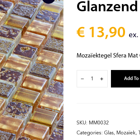
Glanzend
€
13,90
ex.
Mozaïektegel Sfera Mat
Add To 
SKU:
MM0032
Categories:
Glas
,
Mozaïek
,