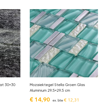
Mat 30×30
Mozaiektegel Stella Groen Glas
Aluminium 29.5×29.5 cm
€
14,90
€
12,31
ex. btw