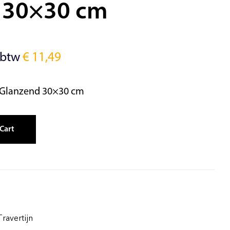
 30×30 cm
 btw
€
11,49
 Glanzend 30×30 cm
Cart
Travertijn