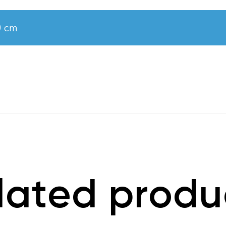
0 cm
lated produ