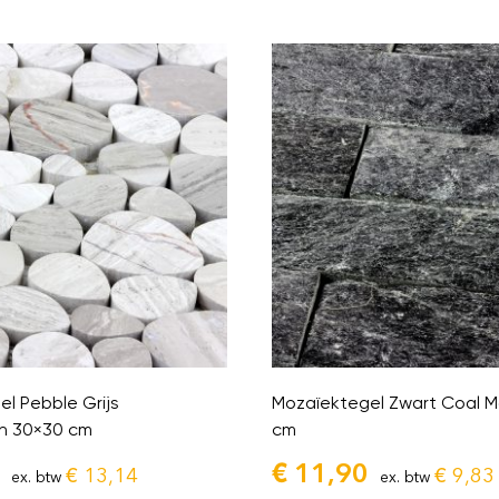
l Pebble Grijs
Mozaïektegel Zwart Coal 
n 30×30 cm
cm
€
11,90
€
13,14
€
9,83
ex. btw
ex. btw