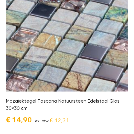
Mozaïektegel Toscana Natuursteen Edelstaal Glas
30×30 cm
€
14,90
€
12,31
ex. btw