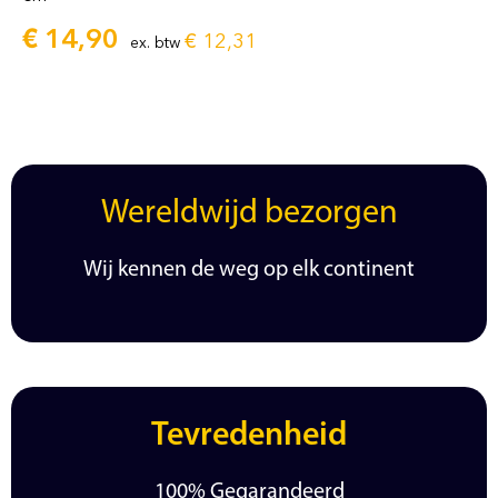
€
14,90
€
12,31
ex. btw
Wereldwijd bezorgen
Wij kennen de weg op elk continent
Tevredenheid
100% Gegarandeerd