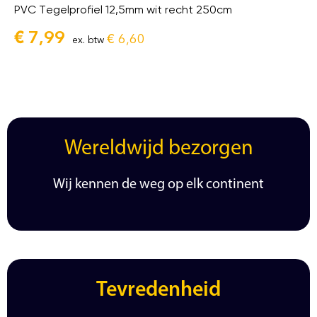
PVC Tegelprofiel 12,5mm wit recht 250cm
€
7,99
€
6,60
ex. btw
Wereldwijd bezorgen
Wij kennen de weg op elk continent
Tevredenheid