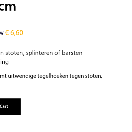
0cm
tw
€
6,60
 stoten, splinteren of barsten
king
rmt uitwendige tegelhoeken tegen stoten,
Cart