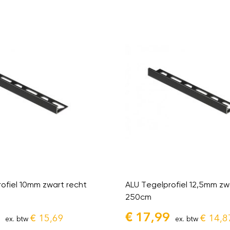
ofiel 10mm zwart recht
ALU Tegelprofiel 12,5mm zw
250cm
€
17,99
€
15,69
€
14,8
ex. btw
ex. btw