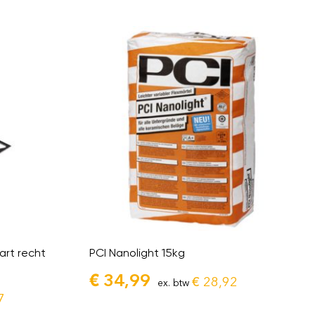
art recht
PCI Nanolight 15kg
€
34,99
€
28,92
ex. btw
7