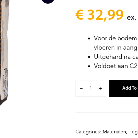
€
32,99
ex.
Voor de bodem 
vloeren in aan
Uitgehard na ca
Voldoet aan C2
Add To 
Categories:
Materialen
,
Tege