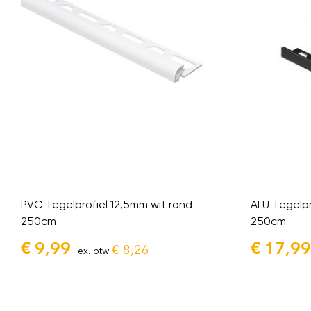
PVC Tegelprofiel 12,5mm wit rond
ALU Tegelpr
250cm
250cm
€
9,99
€
17,99
€
8,26
ex. btw