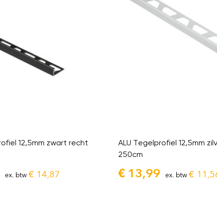
ofiel 12,5mm zwart recht
ALU Tegelprofiel 12,5mm zil
250cm
€
13,99
€
14,87
€
11,5
ex. btw
ex. btw