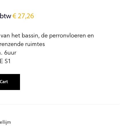
 btw
€
27,26
van het bassin, de perronvloeren en
grenzende ruimtes
. 6uur
E S1
Cart
llijm