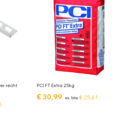
ver recht
PCI FT Extra 25kg
€
30,99
€
25,61
ex. btw
6