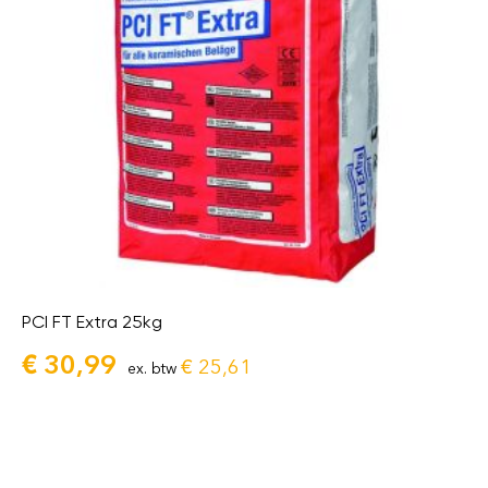
PCI FT Extra 25kg
€
30,99
€
25,61
ex. btw