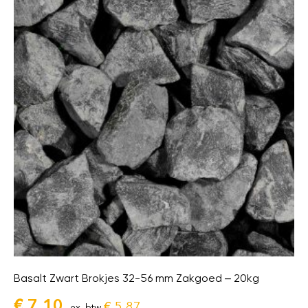
Basalt Zwart Brokjes 32-56 mm Zakgoed – 20kg
€
7,10
€
5,87
ex. btw