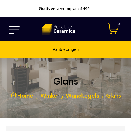
Gratis
verzending vanaf 499,-
0
Aanbiedingen
Glans
Home
Winkel
Wandtegels
Glans