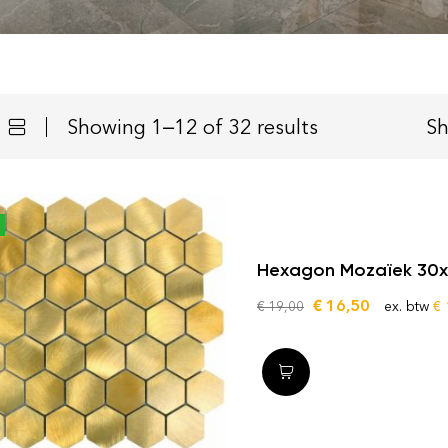
Showing 1–12 of 32 results
S
Hexagon Mozaïek 30x3
€
16,50
€
19,00
ex. btw
€