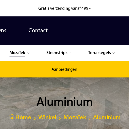
Gratis
verzending vanaf 499,-
Ons
Contact
Mozaïek
Steenstrips
Terrastegels
Aanbiedingen
Aluminium
Home
Winkel
Mozaïek
Aluminium