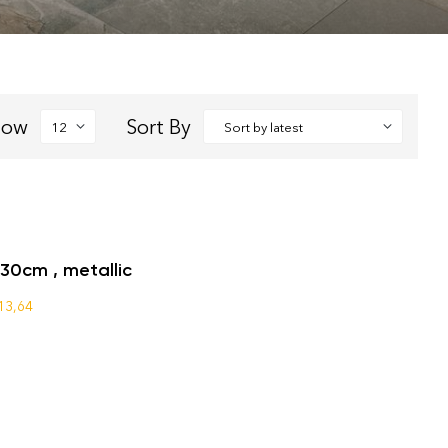
how
Sort By
0cm , metallic
13,64