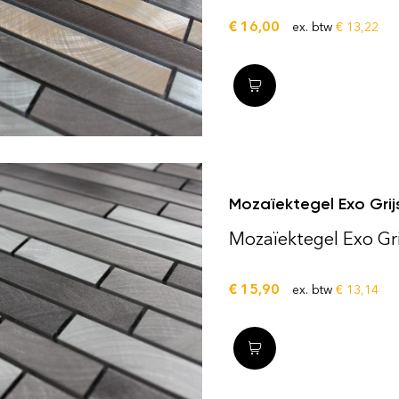
€
16,00
ex. btw
€
13,22
Mozaïektegel Exo Gri
Mozaïektegel Exo Gr
€
15,90
ex. btw
€
13,14