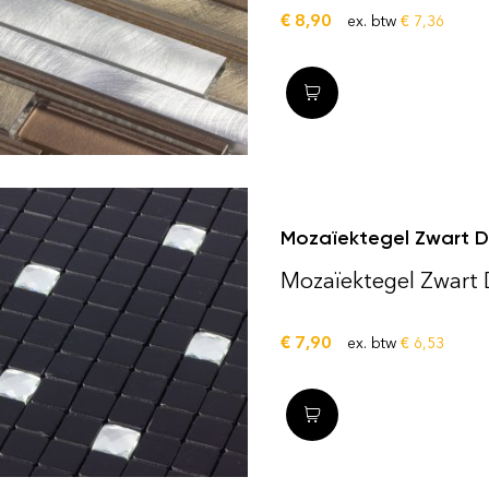
€
8,90
ex. btw
€
7,36
Mozaïektegel Zwart D
Mozaïektegel Zwart
€
7,90
ex. btw
€
6,53