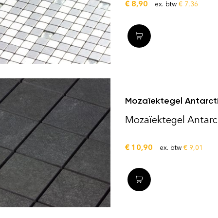
€
8,90
ex. btw
€
7,36
Mozaïektegel Antarct
Mozaïektegel Antarc
€
10,90
ex. btw
€
9,01