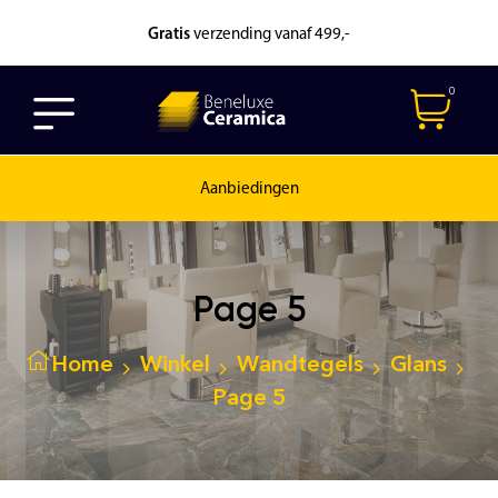
Gratis
verzending vanaf 499,-
0
Aanbiedingen
Page 5
Home
Winkel
Wandtegels
Glans
Page 5