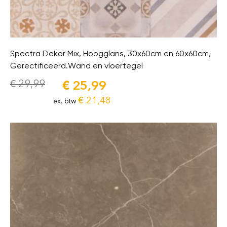
Spectra Dekor Mix, Hoogglans, 30x60cm en 60x60cm,
Gerectificeerd.Wand en vloertegel
€
29,99
€
25,99
€
21,48
ex. btw