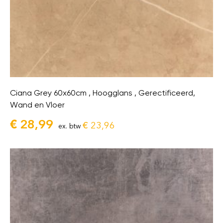
Ciana Grey 60x60cm , Hoogglans , Gerectificeerd,
Wand en Vloer
€
28,99
€
23,96
ex. btw