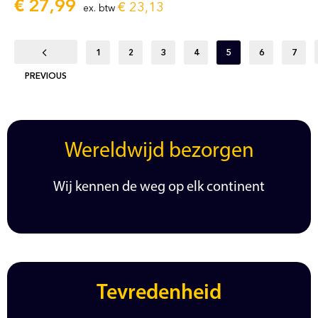
€
27,99
€
23,13
ex. btw
1
2
3
4
5
6
7
PREVIOUS
Wereldwijd bezorgen
Wij kennen de weg op elk continent
Tevredenheid