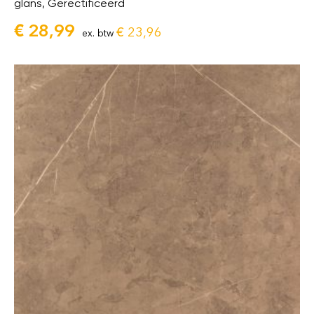
glans, Gerectificeerd
€
28,99
€
23,96
ex. btw